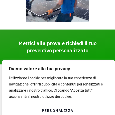
Mettici alla prova e richiedi il tuo
preventivo personalizzato
Diamo valore alla tua privacy
Utilizziamo i cookie per migliorare la tua esperienza di
navigazione, offrirti pubblicità o contenuti personalizzati e
info@bee4energy.it
analizzare il nostro traffico. Cliccando “Accetta tutti”,
L’energia rinnovabile a
(+39) 0521 365747
acconsenti al nostro utilizzo dei cookie.
servizio della
LinkedIn
transizione ecologica
PERSONALIZZA
Privacy Policy
Piazza Carlo Alberto Dalla