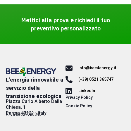
Mettici alla prova e richiedi il tuo
preventivo personalizzato
info@bee4energy.it
L’energia rinnovabile a
(+39) 0521 365747
servizio della
LinkedIn
transizione ecologica
Privacy Policy
Piazza Carlo Alberto Dalla
Cookie Policy​
Chiesa, 1
Parma 43121 | Italy
P. Iva 03027720345