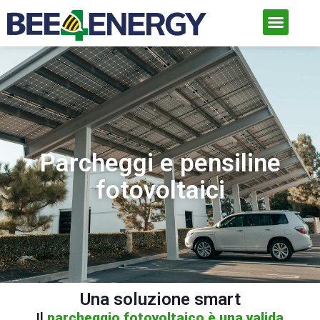
Parcheggi e pensiline
fotovoltaici
Una soluzione smart
Il
parcheggio fotovoltaico è una valida